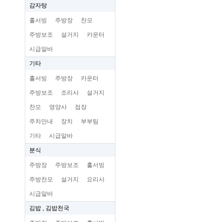
감자탕
홀서빙
주방장
찬모
주방보조
설거지
카운터
시급알바
기타
홀서빙
주방장
카운터
주방보조
조리사
설거지
찬모
영양사
점장
주차안내
장치
부부팀
기타
시급알바
분식
주방장
주방보조
홀서빙
주방찬모
설거지
요리사
시급알바
김밥 , 김밥천국