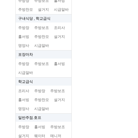
주방장
주방보조
홀서빙
주방찬모
설거지
시급알바
구내식당 , 학교급식
주방장
주방보조
조리사
홀서빙
주방찬모
설거지
영양사
시급알바
포장마차
주방장
주방보조
홀서빙
시급알바
학교급식
조리사
주방장
주방보조
홀서빙
주방찬모
설거지
영양사
시급알바
일반주점.호프
주방장
홀서빙
주방보조
설거지
웨이터
매니저