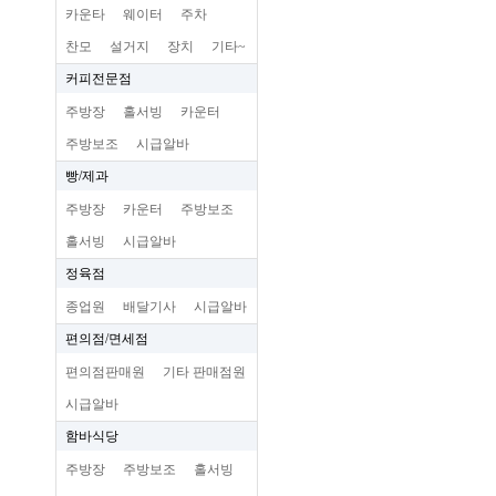
카운타
웨이터
주차
찬모
설거지
장치
기타~
커피전문점
주방장
홀서빙
카운터
주방보조
시급알바
빵/제과
주방장
카운터
주방보조
홀서빙
시급알바
정육점
종업원
배달기사
시급알바
편의점/면세점
편의점판매원
기타 판매점원
시급알바
함바식당
주방장
주방보조
홀서빙