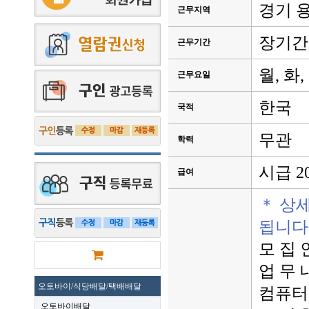
경기 
근무지역
장기간
근무기간
월, 화,
근무요일
한국
국적
무관
학력
시급 20
급여
＊ 상
됩니다
모 집 
업 무
오토바이/식당배달/택배배달
컴퓨터
오토바이배달