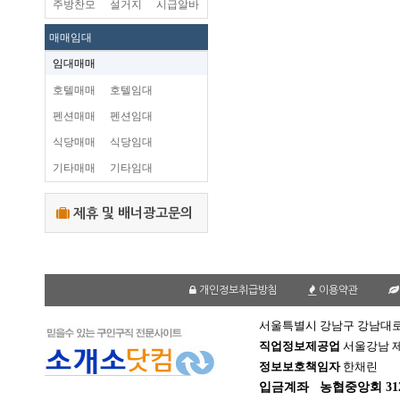
주방찬모
설거지
시급알바
매매임대
임대매매
호텔매매
호텔임대
펜션매매
펜션임대
식당매매
식당임대
기타매매
기타임대
제휴 및 배너광고문의
개인정보취급방침
이용약관
서울특별시 강남구 강남대로 1
직업정보제공업
서울강남 제2
정보보호책임자
한채린
입금계좌
농협중앙회 312-