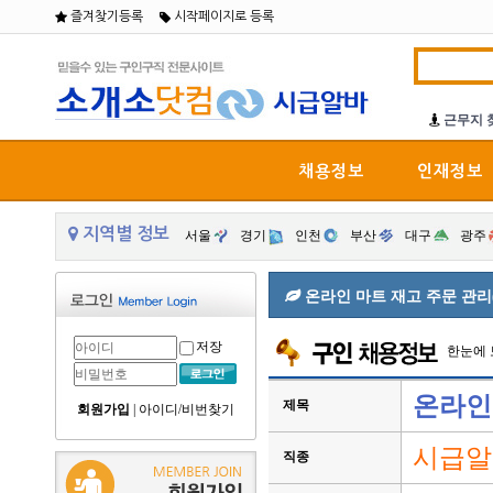
즐겨찾기등록
시작페이지로 등록
근무지 
채용정보
인재정보
지역별 정보
서울
경기
인천
부산
대구
광주
온라인 마트 재고 주문 관리
저장
한눈에
온라인
제목
회원가입
|
아이디/비번찾기
시급알
직종