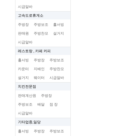
시급알바
고속도로휴게소
주방장
주방보조
홀서빙
판매원
주방찬모
설거지
시급알바
레스토랑 , 카페 커피
홀서빙
주방장
주방보조
카운터
지배인
주방찬모
설거지
웨이터
시급알바
치킨전문점
판매계산원
주방장
주방보조
배달
점 장
시급알바
기타업종,일당
홀서빙
주방장
주방보조