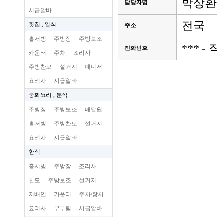
박상환
담당자명
시급알바
전국
횟집 , 일식
주소
홀서빙
주방장
주방보조
*** 
전화번호
카운터
주차
조리사
주방찬모
설거지
매니저
요리사
시급알바
중화요리 , 분식
주방장
주방보조
배달원
홀서빙
주방찬모
설거지
요리사
시급알바
한식
홀서빙
주방장
조리사
찬모
주방보조
설거지
지배인
카운터
주차/장치
요리사
부부팀
시급알바