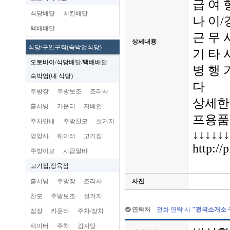
급 여 형
식당배달
치킨배달
나 이/
택배배달
근 무 
상세내용
식당/구인구직(숙박업식당)
기 타
오토바이/식당배달/택배배달
병 행
숙박업(내 식당)
다
주방장
주방보조
조리사
상세한
홀서빙
카운터
지배인
프용품
주차안내
주방찬모
설거지
↓↓↓↓↓↓
영양사
웨이터
고기집
http://
주방이모
시급알바
고기집,정육점
홀서빙
주방장
조리사
사진
찬모
주방보조
설거지
연락처
전화 연락 시
"
전국소개소 
점장
카운타
주차/장치
웨이터
주차
감자탕