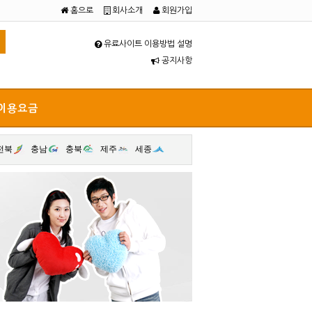
홈으로
회사소개
회원가입
유료사이트 이용방법 설명
공지사항
이용요금
전북
충남
충북
제주
세종