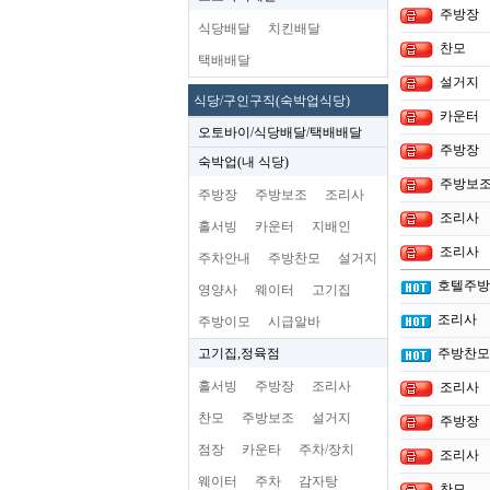
주방장
식당배달
치킨배달
찬모
택배배달
설거지
식당/구인구직(숙박업식당)
카운터
오토바이/식당배달/택배배달
주방장
숙박업(내 식당)
주방보
주방장
주방보조
조리사
조리사
홀서빙
카운터
지배인
조리사
주차안내
주방찬모
설거지
호텔주방
영양사
웨이터
고기집
조리사
주방이모
시급알바
고기집,정육점
주방찬모
홀서빙
주방장
조리사
조리사
찬모
주방보조
설거지
주방장
점장
카운타
주차/장치
조리사
웨이터
주차
감자탕
찬모