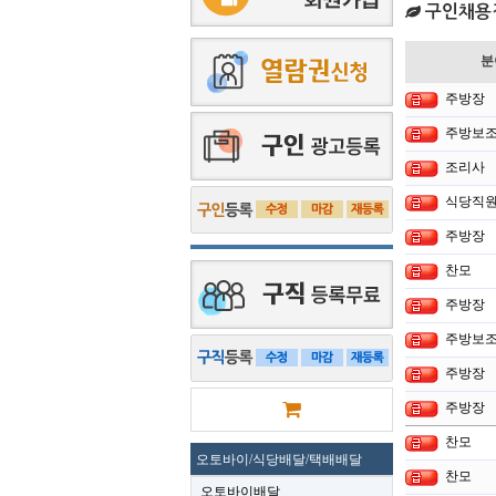
구인채용
분
주방장
주방보
조리사
식당직원
주방장
찬모
주방장
주방보
주방장
주방장
찬모
오토바이/식당배달/택배배달
찬모
오토바이배달