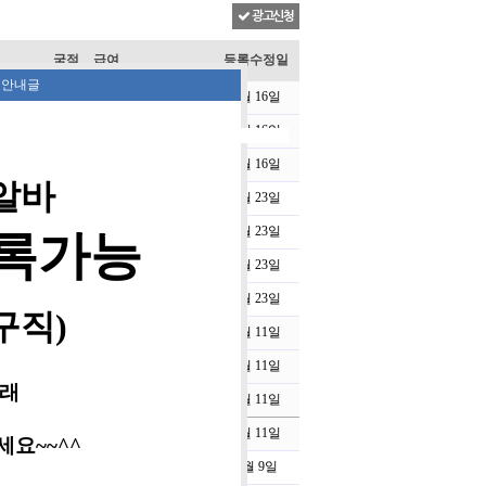
광고신청
국적
급여
등록수정일
 안내글
한국
10,030
7월 16일
한국
10,030
7월 16일
한국
10,030
7월 16일
알바
한국
협의후결정
6월 23일
한국
협의후결정
6월 23일
록가능
한국
협의후결정
6월 23일
한국
협의후결정
6월 23일
구직)
진구
한국
6월 11일
진구
한국
6월 11일
래
진구
한국
6월 11일
진구
한국
6월 11일
요~~^^
무관
280
6월 9일