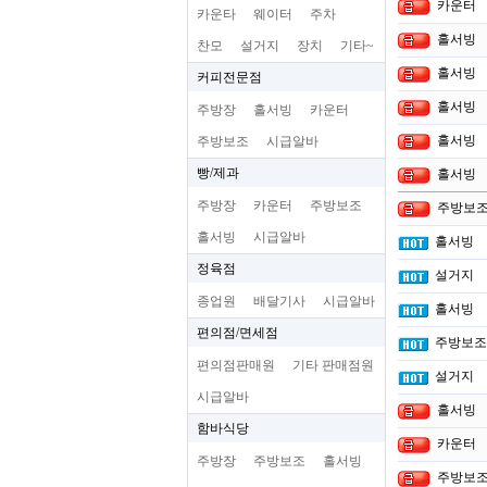
카운터
카운타
웨이터
주차
홀서빙
찬모
설거지
장치
기타~
홀서빙
커피전문점
홀서빙
주방장
홀서빙
카운터
홀서빙
주방보조
시급알바
빵/제과
홀서빙
주방장
카운터
주방보조
주방보
홀서빙
시급알바
홀서빙
정육점
설거지
종업원
배달기사
시급알바
홀서빙
편의점/면세점
주방보조
편의점판매원
기타 판매점원
설거지
시급알바
홀서빙
함바식당
카운터
주방장
주방보조
홀서빙
주방보