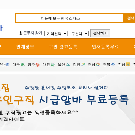
근무지 찾기
보
인재정보
구인 광고등록
인재등록무료
부산
대구
광주
대전
울산
강원
경남
경북
전남
1
2
3