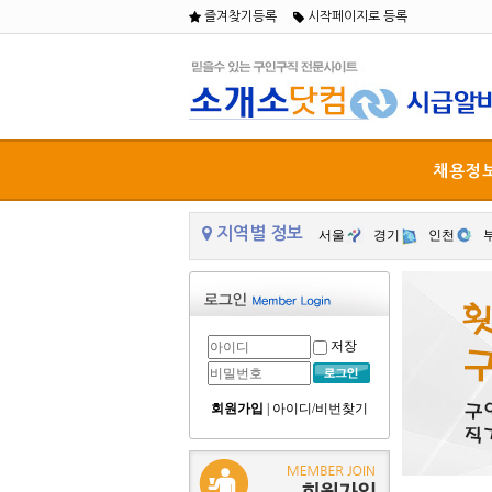
즐겨찾기등록
시작페이지로 등록
채용정
지역별 정보
서울
경기
인천
저장
회원가입
|
아이디/비번찾기