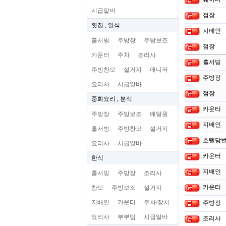
시급알바
점장
횟집 , 일식
지배인
홀서빙
주방장
주방보조
점장
카운터
주차
조리사
홀서빙
주방찬모
설거지
매니저
주방장
요리사
시급알바
점장
중화요리 , 분식
카운타
주방장
주방보조
배달원
지배인
홀서빙
주방찬모
설거지
호텔당
요리사
시급알바
카운터
한식
지배인
홀서빙
주방장
조리사
카운터
찬모
주방보조
설거지
지배인
카운터
주차/장치
주방장
요리사
부부팀
시급알바
조리사