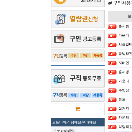
구인채용
분
홀서빙
카운터
시급알
플빌라펜
지배인
홀서빙
카운터
주방장
찬모
설거지
카운터
오토바이/식당배달/택배배달
식당직원
오토바이배달