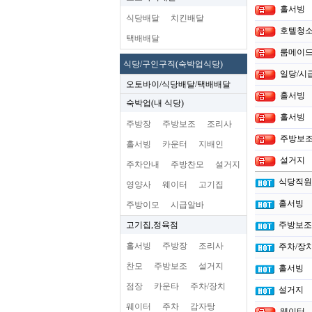
홀서빙
식당배달
치킨배달
호텔청소
택배배달
룸메이드
식당/구인구직(숙박업식당)
일당/시
오토바이/식당배달/택배배달
홀서빙
숙박업(내 식당)
홀서빙
주방장
주방보조
조리사
주방보
홀서빙
카운터
지배인
설거지
주차안내
주방찬모
설거지
식당직원
영양사
웨이터
고기집
홀서빙
주방이모
시급알바
고기집,정육점
주방보조
홀서빙
주방장
조리사
주차/장
찬모
주방보조
설거지
홀서빙
점장
카운타
주차/장치
설거지
웨이터
주차
감자탕
웨이터