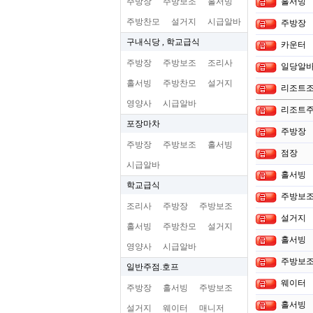
주방장
주방보조
홀서빙
홀서빙
주방찬모
설거지
시급알바
주방장
구내식당 , 학교급식
카운터
주방장
주방보조
조리사
일당알
홀서빙
주방찬모
설거지
리조트조
영양사
시급알바
리조트주
포장마차
주방장
주방장
주방보조
홀서빙
점장
시급알바
홀서빙
학교급식
주방보
조리사
주방장
주방보조
설거지
홀서빙
주방찬모
설거지
홀서빙
영양사
시급알바
주방보
일반주점.호프
웨이터
주방장
홀서빙
주방보조
홀서빙
설거지
웨이터
매니저