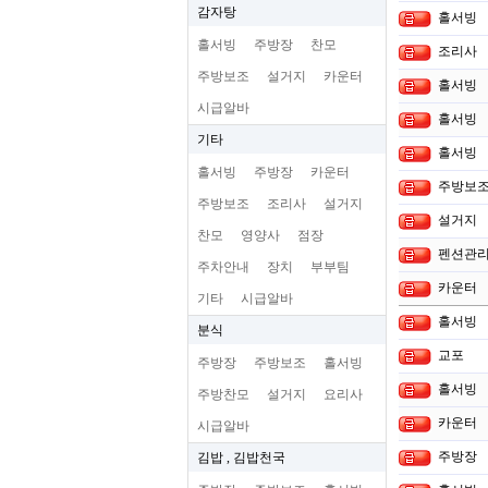
감자탕
홀서빙
홀서빙
주방장
찬모
조리사
주방보조
설거지
카운터
홀서빙
시급알바
홀서빙
기타
홀서빙
홀서빙
주방장
카운터
주방보
주방보조
조리사
설거지
설거지
찬모
영양사
점장
펜션관리
주차안내
장치
부부팀
카운터
기타
시급알바
홀서빙
분식
교포
주방장
주방보조
홀서빙
홀서빙
주방찬모
설거지
요리사
카운터
시급알바
주방장
김밥 , 김밥천국