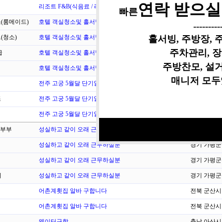
연락 받으실 
리조트 F&B(식음료 / 레스토랑&카페) 모…
전북 부안군
빠른
(룸메이드)
호텔 객실청소및 홀서빙 단기알바 숙식무료제공
강원 홍천군
----------
홀서빙, 주방장,
(청소)
호텔 객실청소및 홀서빙 단기알바 숙식무료제공
강원 홍천군
주차관리, 
급
호텔 객실청소및 홀서빙 단기알바 숙식무료제공
강원 홍천군
주방찬모, 설거
호텔 객실청소및 홀서빙 단기알바 숙식무료제공
강원 홍천군
매니저 모두
전주 고궁 5월달 단기알바 구합니다
전북 전주시
조
전주 고궁 5월달 단기알바 구합니다
전북 전주시
전주 고궁 5월달 단기알바 구합니다
전북 전주시
부부
성실하고 같이 오래 근무하실분
경기 가평군
성실하고 같이 오래 근무하실분
경기 가평군
성실하고 같이 오래 근무하실분
경기 가평군
치
성실하고 같이 오래 근무하실분
경기 가평군
어촌계횟집 알바 구합니다
전북 군산시
어촌계횟집 알바 구합니다
전북 군산시
웨이터구함
충남 아산시