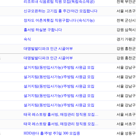
리조트내 식음료팀 직원 모집(독립숙소제공)
전북 부안군
신규오픈하는 고기집 홀 주간/야간 모집합니다
서울 서초구
장자도 어촌계횟집 직원구합니다 (숙식가능)
전북 군산시
홀서빙 하실분 구합니다
강원 삼척시
숙식
경기 가평군
대명빌발디파크 인근 시골어부
강원 홍천군
조
대명빌발디파크 인근 시골어부
강원 홍천군
설거지팀(동반입사가능)/주방팀 사원급 모집
서울 강남구
설거지팀(동반입사가능)/주방팀 사원급 모집
서울 강남구
설거지팀(동반입사가능)/주방팀 사원급 모집
서울 강남구
설거지팀(동반입사가능)/주방팀 사원급 모집
서울 강남구
설거지팀(동반입사가능)/주방팀 사원급 모집
서울 강남구
태국 레스토랑 홀서빙, 매장관리 정직원 모집…
서울 서초구
태국 레스토랑 홀서빙, 매장관리 정직원 모집…
서울 서초구
조
HDD판다 홀/주방 주5일 300 모집중
서울 성동구