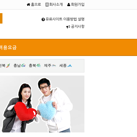
홈으로
회사소개
회원가입
유료사이트 이용방법 설명
공지사항
이용요금
전북
충남
충북
제주
세종