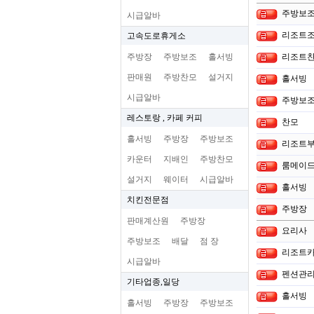
주방보
시급알바
리조트조
고속도로휴게소
주방장
주방보조
홀서빙
리조트
판매원
주방찬모
설거지
홀서빙
시급알바
주방보
레스토랑 , 카페 커피
찬모
홀서빙
주방장
주방보조
리조트부
카운터
지배인
주방찬모
룸메이드
설거지
웨이터
시급알바
홀서빙
치킨전문점
주방장
판매계산원
주방장
요리사
주방보조
배달
점 장
리조트카
시급알바
펜션관리
기타업종,일당
홀서빙
홀서빙
주방장
주방보조