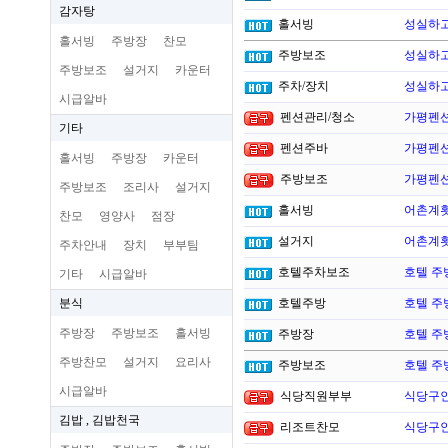
감자탕
홀서빙
성실하고
홀서빙
주방장
찬모
주방보조
성실하고
주방보조
설거지
카운터
주차/장치
성실하고
시급알바
펜션관리/청소
가평펜션
기타
펜션주바
가평펜션
홀서빙
주방장
카운터
주방보조
가평펜션
주방보조
조리사
설거지
홀서빙
어촌계횟
찬모
영양사
점장
설거지
어촌계횟
주차안내
장치
부부팀
호텔주차보조
호텔 주
기타
시급알바
분식
호텔주방
호텔 주
주방장
주방보조
홀서빙
주방장
호텔 주
주방찬모
설거지
요리사
주방보조
호텔 주
시급알바
식당직원부부
식당구인
김밥 , 김밥천국
리조트찬모
식당구인