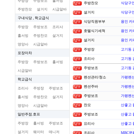
주방장
주방보조
홀서빙
주방찬모
식당구인
주방찬모
설거지
시급알바
설거지
식당구인
구내식당 , 학교급식
식당직원부부
용인 카
주방장
주방보조
조리사
호텔식기세척
용인 카
홀서빙
주방찬모
설거지
설거지
용인 카
영양사
시급알바
주방장
고기동 
포장마차
조리사
고기동 
주방장
주방보조
홀서빙
주방보조
고기동 
시급알바
펜션관리/청소
가평펜션
학교급식
펜션주바
가평펜션
조리사
주방장
주방보조
주방보조
가평펜션
홀서빙
주방찬모
설거지
찬모
산좋고 
영양사
시급알바
일반주점.호프
주방보조
산좋고 
주방장
홀서빙
주방보조
요리사
산좋고 
설거지
웨이터
매니저
조리사
MBC문