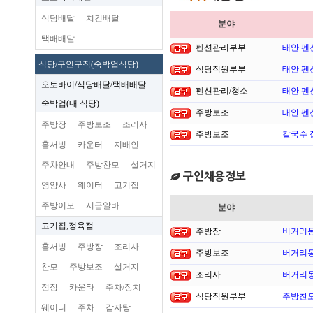
식당배달
치킨배달
분야
택배배달
펜션관리부부
태안 펜
식당/구인구직(숙박업식당)
식당직원부부
태안 펜
오토바이/식당배달/택배배달
펜션관리/청소
태안 펜
숙박업(내 식당)
주방보조
태안 펜
주방장
주방보조
조리사
주방보조
칼국수 
홀서빙
카운터
지배인
주차안내
주방찬모
설거지
구인채용정보
영양사
웨이터
고기집
주방이모
시급알바
분야
고기집,정육점
주방장
버거리동
홀서빙
주방장
조리사
주방보조
버거리동
찬모
주방보조
설거지
조리사
버거리동
점장
카운타
주차/장치
식당직원부부
주방찬
웨이터
주차
감자탕