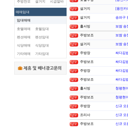
주방찬모
설거지
시급알바
설거지
[용인카
매매임대
설거지
송파구 
임대매매
홀서빙
보쌈 송
호텔매매
호텔임대
주방보조
보쌈 송
펜션매매
펜션임대
설거지
보쌈 송
식당매매
식당임대
주방장
싸다김밥
기타매매
기타임대
주방보조
싸다김밥
제휴 및 배너광고문의
주방장
싸다김밥
주방보조
싸다김밥
홀서빙
청평현이
주방보조
청평현이
주방장
신규 오
조리사
신규 오
주방보조
신규 오