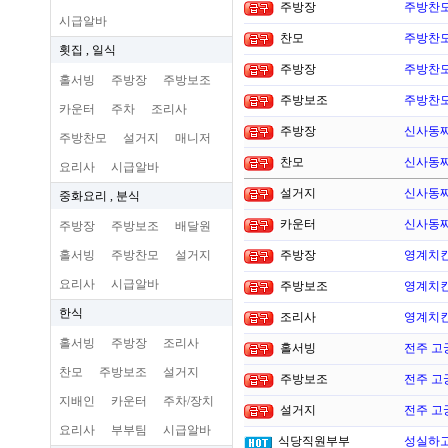
주방장
주방찬
시급알바
찬모
주방찬
횟집 , 일식
주방장
주방찬
홀서빙
주방장
주방보조
주방보조
주방찬
카운터
주차
조리사
주방장
신사동찌
주방찬모
설거지
매니저
찬모
신사동찌
요리사
시급알바
설거지
신사동찌
중화요리 , 분식
카운터
신사동찌
주방장
주방보조
배달원
홀서빙
주방찬모
설거지
주방장
영계치킨
요리사
시급알바
주방보조
영계치킨
한식
조리사
영계치킨
홀서빙
주방장
조리사
홀서빙
전주 고
찬모
주방보조
설거지
주방보조
전주 고
지배인
카운터
주차/장치
설거지
전주 고
요리사
부부팀
시급알바
식당직원부부
성실하고