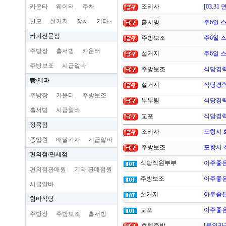
카운타
웨이터
주차
조리사
[03.3
찬모
설거지
장치
기타~
홀서빙
주6일 
커피전문점
주방보조
주6일 
주방장
홀서빙
카운터
설거지
주6일 
주방보조
시급알바
주방보조
식당경력
빵/제과
설거지
식당경력
주방장
카운터
주방보조
부부팀
식당경력
홀서빙
시급알바
교포
식당경력
정육점
조리사
포항시 
종업원
배달기사
시급알바
주방보조
포항시 
편의점/면세점
식당직원부부
아주좋
편의점판매원
기타 판매점원
주방보조
아주좋
시급알바
설거지
아주좋
함바식당
교포
아주좋
주방장
주방보조
홀서빙
호텔주방
[용인카