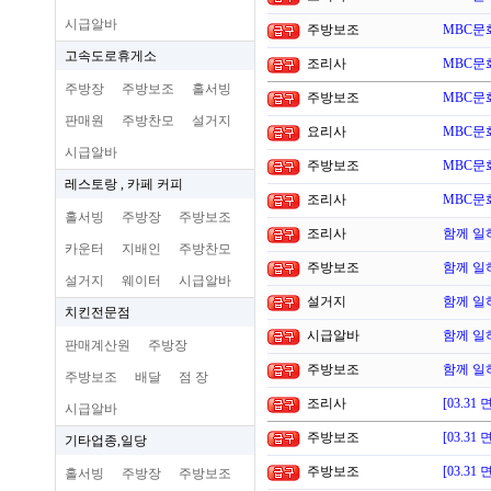
시급알바
주방보조
MBC문
고속도로휴게소
조리사
MBC문
주방장
주방보조
홀서빙
주방보조
MBC문
판매원
주방찬모
설거지
요리사
MBC문
시급알바
주방보조
MBC문
레스토랑 , 카페 커피
조리사
MBC문
홀서빙
주방장
주방보조
조리사
함께 일
카운터
지배인
주방찬모
주방보조
함께 일
설거지
웨이터
시급알바
설거지
함께 일
치킨전문점
시급알바
함께 일
판매계산원
주방장
주방보조
함께 일
주방보조
배달
점 장
조리사
[03.3
시급알바
주방보조
[03.3
기타업종,일당
주방보조
[03.3
홀서빙
주방장
주방보조