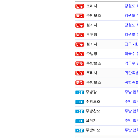
조리사
강원도 
주방보조
강원도 
설거지
강원도 
부부팀
강원도 
설거지
급구 -
주방장
막국수 
주방보조
막국수 
조리사
귀한족
주방보조
귀한족
주방장
주방 업
주방보조
주방 업
주방찬모
주방 업
설거지
주방 업
주방이모
주방 업