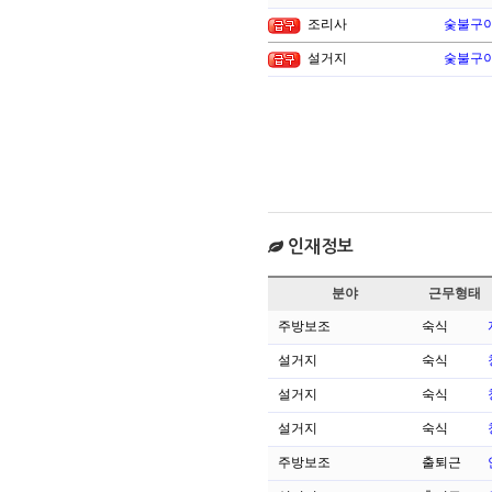
조리사
숯불구이
설거지
숯불구이
인재정보
분야
근무형태
주방보조
숙식
설거지
숙식
설거지
숙식
설거지
숙식
주방보조
출퇴근