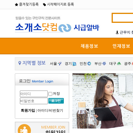
즐겨찾기등록
시작페이지로 등록
근무지 
채용정보
인재정보
지역별 정보
서울
경기
인천
부산
대구
광주
저장
회원가입
|
아이디/비번찾기