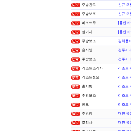
주방찬모
신규 오
주방보조
신규 오
리조트주
[용인 카
설거지
[용인 카
주방보조
평화동
홀서빙
경주시래
주방보조
경주시래
리조트조리사
리조트 
리조트찬모
리조트 
홀서빙
리조트 
주방보조
리조트 
찬모
리조트 
주방장
대전 유
조리사
대전 유